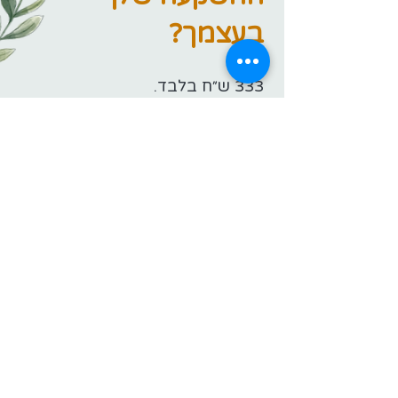
בעצמך?
333 ש״ח בלבד.
גישה מלאה, קבועה, בזמן שלך,
מהבית.
אם הגיע הזמן להפסיק לברוח
ולהתחיל לבחור בעצמך, ברכות, בעומק –
הסדנה הזו מחכה לך.
רק ל
שבוע הקרוב
, תקבלו
50% הנחה
למחיר הסדנה.
333 ₪
169 ₪
אני רוצה להתחיל עכשיו